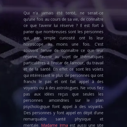
Qui n’a jamais été tenté, ne serait-ce
qu’une fois au cours de sa vie, de connaître
ce que l’avenir lui réserve ? Il est fort à
parier que nombreuses sont les personnes
qui, par simple curiosité ont lis leur
horoscope au moins une fois. C’est
souvent l’envie de connaître ce que leur
réserve l’avenir au sujet de thématiques
particulières à l’instar de l’amour, du travail
et de la santé. En effet ce sont les volets
qui intéressent le plus de personnes qui ont
franchi le pas et ont fait appel à des
voyants ou à des astrologues. Ne vous fiez
pas aux idées reçus que seules les
personnes amoindries sur le plan
psychologique font appel à des voyants.
Des personnes y font appel en dépit d’une
remarquable santé physique et
mentale.
Madame Irma
est aussi une site