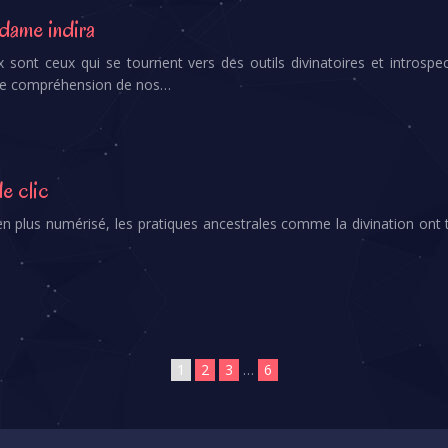
adame indira
sont ceux qui se tournent vers des outils divinatoires et introspe
eure compréhension de nos…
de clic
 plus numérisé, les pratiques ancestrales comme la divination ont tr
1
2
3
…
6