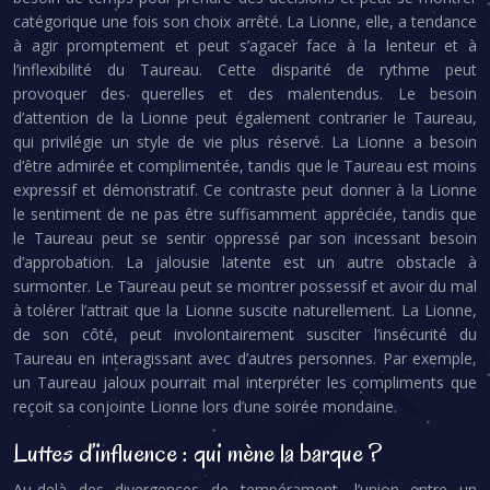
catégorique une fois son choix arrêté. La Lionne, elle, a tendance
à agir promptement et peut s’agacer face à la lenteur et à
l’inflexibilité du Taureau. Cette disparité de rythme peut
provoquer des querelles et des malentendus. Le besoin
d’attention de la Lionne peut également contrarier le Taureau,
qui privilégie un style de vie plus réservé. La Lionne a besoin
d’être admirée et complimentée, tandis que le Taureau est moins
expressif et démonstratif. Ce contraste peut donner à la Lionne
le sentiment de ne pas être suffisamment appréciée, tandis que
le Taureau peut se sentir oppressé par son incessant besoin
d’approbation. La jalousie latente est un autre obstacle à
surmonter. Le Taureau peut se montrer possessif et avoir du mal
à tolérer l’attrait que la Lionne suscite naturellement. La Lionne,
de son côté, peut involontairement susciter l’insécurité du
Taureau en interagissant avec d’autres personnes. Par exemple,
un Taureau jaloux pourrait mal interpréter les compliments que
reçoit sa conjointe Lionne lors d’une soirée mondaine.
Luttes d’influence : qui mène la barque ?
Au-delà des divergences de tempérament, l’union entre un