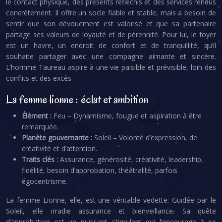
le contact physique, des présents réfléchis et des services rendus
concrètement. Il offre un socle fiable et stable, mais a besoin de
sentir que son dévouement est valorisé et que sa partenaire
partage ses valeurs de loyauté et de pérennité. Pour lui, le foyer
est un havre, un endroit de confort et de tranquillité, qu’il
souhaite partager avec une compagne aimante et sincère.
L’homme Taureau aspire à une vie paisible et prévisible, loin des
conflits et des excès.
La femme lionne : éclat et ambition
Élément :
Feu – Dynamisme, fougue et aspiration à être
remarquée.
Planète gouvernante :
Soleil – Volonté d’expression, de
créativité et d’attention.
Traits clés :
Assurance, générosité, créativité, leadership,
fidélité, besoin d’approbation, théâtralité, parfois
égocentrisme.
La femme Lionne, elle, est une véritable vedette. Guidée par le
Soleil, elle irradie assurance et bienveillance. Sa quête
d’approbation est un puissant stimulant qui l’encourage à se