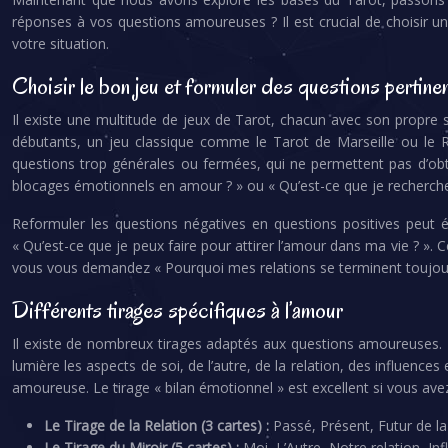
réponses à vos questions amoureuses ? Il est crucial de choisir un
votre situation.
Choisir le bon jeu et formuler des questions pertine
Il existe une multitude de jeux de Tarot, chacun avec son propre sty
débutants, un jeu classique comme le Tarot de Marseille ou le Ri
questions trop générales ou fermées, qui ne permettent pas d’obt
blocages émotionnels en amour ? » ou « Qu’est-ce que je recherche
Reformuler les questions négatives en questions positives peut 
« Qu’est-ce que je peux faire pour attirer l’amour dans ma vie ? »
vous vous demandez « Pourquoi mes relations se terminent toujours 
Différents tirages spécifiques à l’amour
Il existe de nombreux tirages adaptés aux questions amoureuses. Le 
lumière les aspects de soi, de l’autre, de la relation, des influence
amoureuse. Le tirage « bilan émotionnel » est excellent si vous avez 
Le Tirage de la Relation (3 cartes) :
Passé, Présent, Futur de la 
Le Tirage du Miroir (5 cartes) :
Moi, L’Autre, Notre relation, Inf