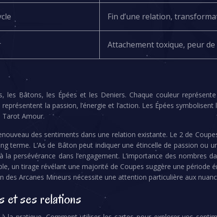
ycle
Fin d’une relation, transform
r
Attachement toxique, peur de
, les Bâtons, les Épées et les Deniers. Chaque couleur représente
eprésentent la passion, l’énergie et l’action. Les Épées symbolisent l
ls Tarot Amour.
 renouveau des sentiments dans une relation existante. Le 2 de Coupe
ong terme. L’As de Bâton peut indiquer une étincelle de passion ou u
 à la persévérance dans l’engagement. L’importance des nombres dans
e, un tirage révélant une majorité de Coupes suggère une période é
n des Arcanes Mineurs nécessite une attention particulière aux nuanc
s et ses relations
 la pratique. Comment utiliser les cartes pour explorer vos senti