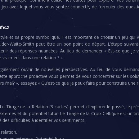
 jeu avec lequel vous vous sentez connecté, de formuler des questions
ntes
le et sa propre symbolique. Il est important de choisir un jeu qui vo
der-Waite-Smith peut être un bon point de départ. L’étape suivante 
enir des réponses nuancées. Au lieu de demander « Est-ce que je va
 vraiment dans une relation ? ».
également ouvrir de nouvelles perspectives. Au lieu de vous demand
. Cette approche proactive vous permet de vous concentrer sur les sol
mal? », essayez « Qu’est-ce que je peux faire pour construire une re
Tirage de la Relation (3 cartes) permet d’explorer le passé, le prése
s externes et du potentiel futur. Le Tirage de la Croix Celtique est un 
des difficultés à identifier vos sentiments.
relation.
luences externes, Potentiel futur.