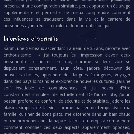
présentant une configuration similaire, peut apporter un éclairage
supplémentaire et permettre de mieux comprendre comment
ces influences se traduisent dans la vie et la carrière de
personnes ayant réussi à exploiter leur potentiel unique.
Interviews et portraits
Sarah, une Gémeaux ascendant Taureau de 35 ans, raconte avec
enthousiasme : « J’ai toujours eu l’impression d’avoir deux
personnalités distinctes en moi, comme si deux voix se
disputaient constamment. D’un côté, j’adore découvrir de
nouvelles choses, apprendre des langues étrangères, voyager
dans des pays lointains et explorer de nouvelles cultures. J’ai une
soif insatiable de connaissances et j’ai besoin d’être
constamment stimulée intellectuellement. De l’autre côté, j’ai un
besoin profond de confort, de sécurité et de stabilité. J’adore les
plaisirs simples de la vie, comme passer du temps avec ma
famille, cuisiner de bons plats, me détendre dans un bain chaud
ou me promener dans la nature. J’ai mis du temps à comprendre
comment concilier ces deux aspects apparemment opposés,
mais maintenant je sais que c’est ma force. Je suis capable de