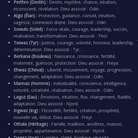
Perthro (Destin) :
Destin, mystère, chance, intuition,
inconscient, révélation. Dieu associé : Odin.
Algiz (Élan) :
Protection, guidance, conseil, intuition,
sagesse, connexion divine. Dieu associé : Odin.
Sowulo (Soleil) :
Force vitale, courage, leadership, succès,
réalisation, transformation. Dieu associé : Thor.
Teiwaz (Tyr) :
Justice, courage, volonté, honneur, leadership,
détermination. Dieu associé : Tyr.
Berkana (Bouleau) :
Naissance, croissance, fertilité,
maternité, guérison, protection. Dieu associé : Freya.
Ehwaz (Cheval) :
Liberté, mouvement, voyage, progression,
changement, adaptation. Dieu associé : Odin.
Mannaz (Homme) :
Individualité, conscience, intelligence,
volonté, créativité, réalisation. Dieu associé : Odin.
Laguz (Eau) :
Émotions, intuition, flux, changement, fluidité,
adaptation. Dieu associé : Njord.
Ingwaz (Ing) :
Fécondité, fertilité, création, prospérité,
nouvelle vie, début. Dieu associé : Freyr.
Othala (Héritage) :
Famille, tradition, ancêtres, maison,
propriété, appartenance. Dieu associé : Njord.
Dagaz (Jour) :
Lumière, clarté, bonheur, réussite,