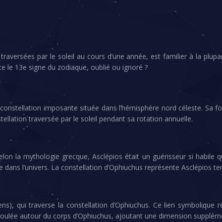
versées par le soleil au cours d’une année, est familier à la plupart
-ce le 13e signe du zodiaque, oublié ou ignoré ?
onstellation imposante située dans l’hémisphère nord céleste. Sa fo
tellation traversée par le soleil pendant sa rotation annuelle.
on la mythologie grecque, Asclépios était un guérisseur si habile qu’i
re dans l’univers. La constellation d’Ophiuchus représente Asclépios t
ns), qui traverse la constellation d’Ophiuchus. Ce lien symbolique r
oulée autour du corps d’Ophiuchus, ajoutant une dimension suppléme