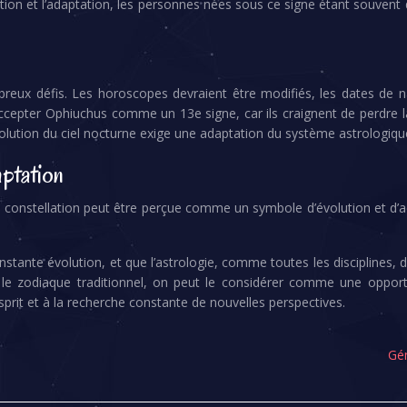
tion et l’adaptation, les personnes nées sous ce signe étant souvent 
reux défis. Les horoscopes devraient être modifiés, les dates de na
accepter Ophiuchus comme un 13e signe, car ils craignent de perdre 
volution du ciel nocturne exige une adaptation du système astrologiqu
ptation
 constellation peut être perçue comme un symbole d’évolution et d’ada
tante évolution, et que l’astrologie, comme toutes les disciplines, 
zodiaque traditionnel, on peut le considérer comme une opportunit
esprit et à la recherche constante de nouvelles perspectives.
Gém