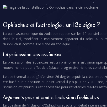
Ophiuchus et l’astrologie : un 13e signe ?
La base astronomique du zodiaque repose sur les 12 constellations
dans le ciel, modifiant le mouvement apparent du soleil. Aujour
d’Ophiuchus comme 13e signe du zodiaque.
La précession des equinoxes
La précession des équinoxes est un phénomène astronomique qui pro
mouvement a pour effet de déplacer progressivement les constellatio
Le point vernal a bougé d’environ 26 degrés depuis la création du zo
été basé sur la position du point vernal il y a plus de 2 000 ans,
l’inclusion d’Ophiuchus est nécessaire pour refléter les réalités ast
Arguments pour et contre l’inclusion d’ophiuchus
La question de l’inclusion d’Ophiuchus suscite un débat intense par